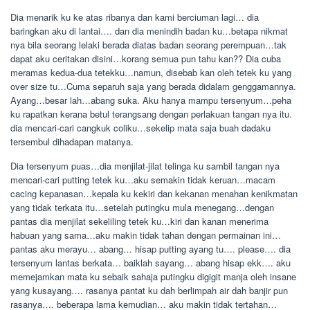
Dia menarik ku ke atas ribanya dan kami berciuman lagi… dia
baringkan aku di lantai…. dan dia menindih badan ku…betapa nikmat
nya bila seorang lelaki berada diatas badan seorang perempuan…tak
dapat aku ceritakan disini…korang semua pun tahu kan?? Dia cuba
meramas kedua-dua tetekku…namun, disebab kan oleh tetek ku yang
over size tu…Cuma separuh saja yang berada didalam genggamannya.
Ayang…besar lah…abang suka. Aku hanya mampu tersenyum…peha
ku rapatkan kerana betul terangsang dengan perlakuan tangan nya itu.
dia mencari-cari cangkuk coliku…sekelip mata saja buah dadaku
tersembul dihadapan matanya.
Dia tersenyum puas…dia menjilat-jilat telinga ku sambil tangan nya
mencari-cari putting tetek ku…aku semakin tidak keruan…macam
cacing kepanasan…kepala ku kekiri dan kekanan menahan kenikmatan
yang tidak terkata itu…setelah putingku mula menegang…dengan
pantas dia menjilat sekeliling tetek ku…kiri dan kanan menerima
habuan yang sama…aku makin tidak tahan dengan permainan ini…
pantas aku merayu… abang… hisap putting ayang tu…. please…. dia
tersenyum lantas berkata… baiklah sayang… abang hisap ekk…. aku
memejamkan mata ku sebaik sahaja putingku digigit manja oleh insane
yang kusayang…. rasanya pantat ku dah berlimpah air dah banjir pun
rasanya…. beberapa lama kemudian… aku makin tidak tertahan…