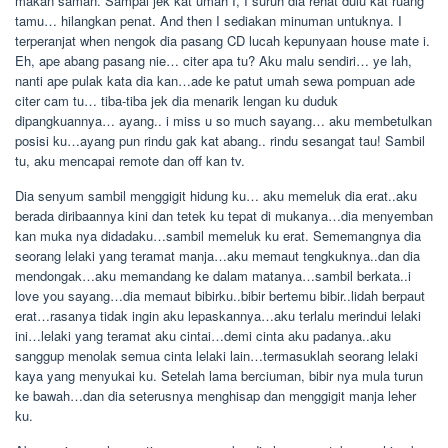
makan saman. Sampai jek kat umah I, I suruh dia rehat dulu kat ruang
tamu… hilangkan penat. And then I sediakan minuman untuknya. I
terperanjat when nengok dia pasang CD lucah kepunyaan house mate i.
Eh, ape abang pasang nie… citer apa tu? Aku malu sendiri… ye lah,
nanti ape pulak kata dia kan…ade ke patut umah sewa pompuan ade
citer cam tu… tiba-tiba jek dia menarik lengan ku duduk
dipangkuannya… ayang.. i miss u so much sayang… aku membetulkan
posisi ku…ayang pun rindu gak kat abang.. rindu sesangat tau! Sambil
tu, aku mencapai remote dan off kan tv.
Dia senyum sambil menggigit hidung ku… aku memeluk dia erat..aku
berada diribaannya kini dan tetek ku tepat di mukanya…dia menyemban
kan muka nya didadaku…sambil memeluk ku erat. Sememangnya dia
seorang lelaki yang teramat manja…aku memaut tengkuknya..dan dia
mendongak…aku memandang ke dalam matanya…sambil berkata..i
love you sayang…dia memaut bibirku..bibir bertemu bibir..lidah berpaut
erat…rasanya tidak ingin aku lepaskannya…aku terlalu merindui lelaki
ini…lelaki yang teramat aku cintai…demi cinta aku padanya..aku
sanggup menolak semua cinta lelaki lain…termasuklah seorang lelaki
kaya yang menyukai ku. Setelah lama berciuman, bibir nya mula turun
ke bawah…dan dia seterusnya menghisap dan menggigit manja leher
ku.