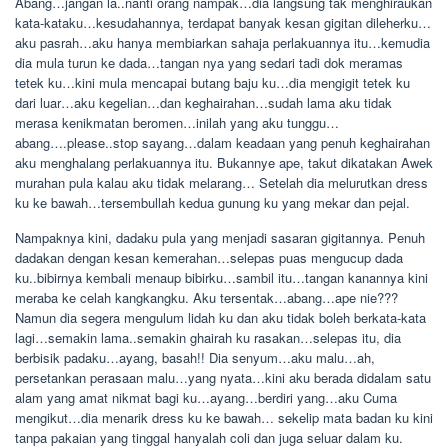
Abang…jangan la..nanti orang nampak…dia langsung tak menghiraukan
kata-kataku…kesudahannya, terdapat banyak kesan gigitan dileherku…
aku pasrah…aku hanya membiarkan sahaja perlakuannya itu…kemudia
dia mula turun ke dada…tangan nya yang sedari tadi dok meramas
tetek ku…kini mula mencapai butang baju ku…dia mengigit tetek ku
dari luar…aku kegelian…dan keghairahan…sudah lama aku tidak
merasa kenikmatan beromen…inilah yang aku tunggu…
abang….please..stop sayang…dalam keadaan yang penuh keghairahan
aku menghalang perlakuannya itu. Bukannye ape, takut dikatakan Awek
murahan pula kalau aku tidak melarang… Setelah dia melurutkan dress
ku ke bawah…tersembullah kedua gunung ku yang mekar dan pejal.
Nampaknya kini, dadaku pula yang menjadi sasaran gigitannya. Penuh
dadakan dengan kesan kemerahan…selepas puas mengucup dada
ku..bibirnya kembali menaup bibirku…sambil itu…tangan kanannya kini
meraba ke celah kangkangku. Aku tersentak…abang…ape nie???
Namun dia segera mengulum lidah ku dan aku tidak boleh berkata-kata
lagi…semakin lama..semakin ghairah ku rasakan…selepas itu, dia
berbisik padaku…ayang, basah!! Dia senyum…aku malu…ah,
persetankan perasaan malu…yang nyata…kini aku berada didalam satu
alam yang amat nikmat bagi ku…ayang…berdiri yang…aku Cuma
mengikut…dia menarik dress ku ke bawah… sekelip mata badan ku kini
tanpa pakaian yang tinggal hanyalah coli dan juga seluar dalam ku.