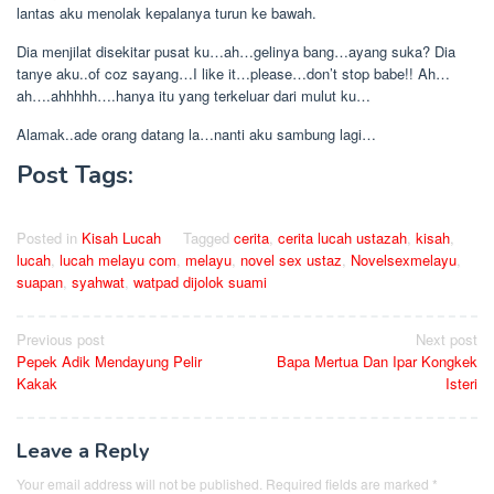
lantas aku menolak kepalanya turun ke bawah.
Dia menjilat disekitar pusat ku…ah…gelinya bang…ayang suka? Dia
tanye aku..of coz sayang…I like it…please…don’t stop babe!! Ah…
ah….ahhhhh….hanya itu yang terkeluar dari mulut ku…
Alamak..ade orang datang la…nanti aku sambung lagi…
Post Tags:
Posted in
Kisah Lucah
Tagged
cerita
,
cerita lucah ustazah
,
kisah
,
lucah
,
lucah melayu com
,
melayu
,
novel sex ustaz
,
Novelsexmelayu
,
suapan
,
syahwat
,
watpad dijolok suami
Post
Previous post
Next post
Pepek Adik Mendayung Pelir
Bapa Mertua Dan Ipar Kongkek
navigation
Kakak
Isteri
Leave a Reply
Your email address will not be published.
Required fields are marked
*