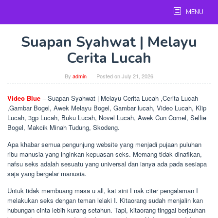
Skip
MENU
to
content
Suapan Syahwat | Melayu
Cerita Lucah
By
admin
Posted on
July 21, 2026
Video Blue
– Suapan Syahwat | Melayu Cerita Lucah ,Cerita Lucah
,Gambar Bogel, Awek Melayu Bogel, Gambar lucah, Video Lucah, Klip
Lucah, 3gp Lucah, Buku Lucah, Novel Lucah, Awek Cun Comel, Selfie
Bogel, Makcik Minah Tudung, Skodeng.
Apa khabar semua pengunjung website yang menjadi pujaan puluhan
ribu manusia yang inginkan kepuasan seks. Memang tidak dinafikan,
nafsu seks adalah sesuatu yang universal dan ianya ada pada sesiapa
saja yang bergelar manusia.
Untuk tidak membuang masa u all, kat sini I nak citer pengalaman I
melakukan seks dengan teman lelaki I. Kitaorang sudah menjalin kan
hubungan cinta lebih kurang setahun. Tapi, kitaorang tinggal berjauhan