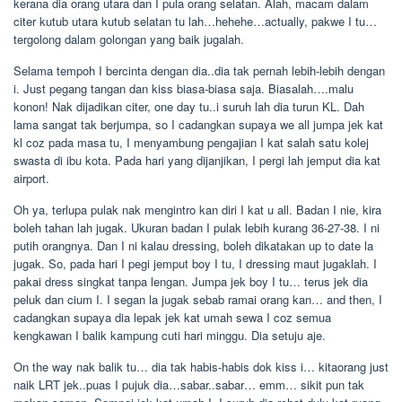
kerana dia orang utara dan I pula orang selatan. Alah, macam dalam
citer kutub utara kutub selatan tu lah…hehehe…actually, pakwe I tu…
tergolong dalam golongan yang baik jugalah.
Selama tempoh I bercinta dengan dia..dia tak pernah lebih-lebih dengan
i. Just pegang tangan dan kiss biasa-biasa saja. Biasalah….malu
konon! Nak dijadikan citer, one day tu..i suruh lah dia turun KL. Dah
lama sangat tak berjumpa, so I cadangkan supaya we all jumpa jek kat
kl coz pada masa tu, I menyambung pengajian I kat salah satu kolej
swasta di ibu kota. Pada hari yang dijanjikan, I pergi lah jemput dia kat
airport.
Oh ya, terlupa pulak nak mengintro kan diri I kat u all. Badan I nie, kira
boleh tahan lah jugak. Ukuran badan I pulak lebih kurang 36-27-38. I ni
putih orangnya. Dan I ni kalau dressing, boleh dikatakan up to date la
jugak. So, pada hari I pegi jemput boy I tu, I dressing maut jugaklah. I
pakai dress singkat tanpa lengan. Jumpa jek boy I tu… terus jek dia
peluk dan cium I. I segan la jugak sebab ramai orang kan… and then, I
cadangkan supaya dia lepak jek kat umah sewa I coz semua
kengkawan I balik kampung cuti hari minggu. Dia setuju aje.
On the way nak balik tu… dia tak habis-habis dok kiss i… kitaorang just
naik LRT jek..puas I pujuk dia…sabar..sabar… emm… sikit pun tak