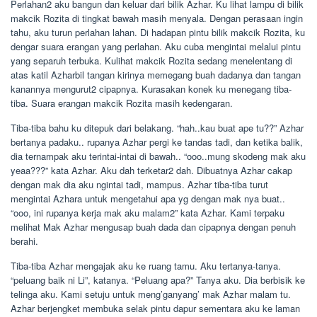
Perlahan2 aku bangun dan keluar dari bilik Azhar. Ku lihat lampu di bilik
makcik Rozita di tingkat bawah masih menyala. Dengan perasaan ingin
tahu, aku turun perlahan lahan. Di hadapan pintu bilik makcik Rozita, ku
dengar suara erangan yang perlahan. Aku cuba mengintai melalui pintu
yang separuh terbuka. Kulihat makcik Rozita sedang menelentang di
atas katil Azharbil tangan kirinya memegang buah dadanya dan tangan
kanannya mengurut2 cipapnya. Kurasakan konek ku menegang tiba-
tiba. Suara erangan makcik Rozita masih kedengaran.
Tiba-tiba bahu ku ditepuk dari belakang. “hah..kau buat ape tu??” Azhar
bertanya padaku.. rupanya Azhar pergi ke tandas tadi, dan ketika balik,
dia ternampak aku terintai-intai di bawah.. “ooo..mung skodeng mak aku
yeaa???” kata Azhar. Aku dah terketar2 dah. Dibuatnya Azhar cakap
dengan mak dia aku ngintai tadi, mampus. Azhar tiba-tiba turut
mengintai Azhara untuk mengetahui apa yg dengan mak nya buat..
“ooo, ini rupanya kerja mak aku malam2” kata Azhar. Kami terpaku
melihat Mak Azhar mengusap buah dada dan cipapnya dengan penuh
berahi.
Tiba-tiba Azhar mengajak aku ke ruang tamu. Aku tertanya-tanya.
“peluang baik ni Li”, katanya. “Peluang apa?” Tanya aku. Dia berbisik ke
telinga aku. Kami setuju untuk meng’ganyang’ mak Azhar malam tu.
Azhar berjengket membuka selak pintu dapur sementara aku ke laman