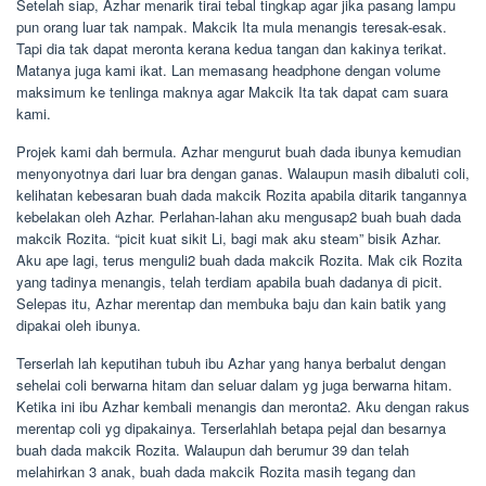
Setelah siap, Azhar menarik tirai tebal tingkap agar jika pasang lampu
pun orang luar tak nampak. Makcik Ita mula menangis teresak-esak.
Tapi dia tak dapat meronta kerana kedua tangan dan kakinya terikat.
Matanya juga kami ikat. Lan memasang headphone dengan volume
maksimum ke tenlinga maknya agar Makcik Ita tak dapat cam suara
kami.
Projek kami dah bermula. Azhar mengurut buah dada ibunya kemudian
menyonyotnya dari luar bra dengan ganas. Walaupun masih dibaluti coli,
kelihatan kebesaran buah dada makcik Rozita apabila ditarik tangannya
kebelakan oleh Azhar. Perlahan-lahan aku mengusap2 buah buah dada
makcik Rozita. “picit kuat sikit Li, bagi mak aku steam” bisik Azhar.
Aku ape lagi, terus menguli2 buah dada makcik Rozita. Mak cik Rozita
yang tadinya menangis, telah terdiam apabila buah dadanya di picit.
Selepas itu, Azhar merentap dan membuka baju dan kain batik yang
dipakai oleh ibunya.
Terserlah lah keputihan tubuh ibu Azhar yang hanya berbalut dengan
sehelai coli berwarna hitam dan seluar dalam yg juga berwarna hitam.
Ketika ini ibu Azhar kembali menangis dan meronta2. Aku dengan rakus
merentap coli yg dipakainya. Terserlahlah betapa pejal dan besarnya
buah dada makcik Rozita. Walaupun dah berumur 39 dan telah
melahirkan 3 anak, buah dada makcik Rozita masih tegang dan