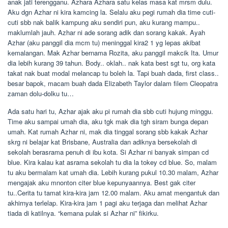
anak jati terengganu. Azhara Azhara satu kelas masa kat mrsm dulu.
Aku dgn Azhar ni kira kamcing la. Selalu aku pegi rumah dia time cuti-
cuti sbb nak balik kampung aku sendiri pun, aku kurang mampu..
maklumlah jauh. Azhar ni ade sorang adik dan sorang kakak. Ayah
Azhar (aku panggil dia mcm tu) meninggal kira2 1 yg lepas akibat
kemalangan. Mak Azhar bernama Rozita, aku panggil makcik Ita. Umur
dia lebih kurang 39 tahun. Body.. oklah.. nak kata best sgt tu, org kata
takat nak buat modal melancap tu boleh la. Tapi buah dada, first class..
besar bapok, macam buah dada Elizabeth Taylor dalam filem Cleopatra
zaman dolu-dolku tu…
Ada satu hari tu, Azhar ajak aku pi rumah dia sbb cuti hujung minggu.
Time aku sampai umah dia, aku tgk mak dia tgh siram bunga depan
umah. Kat rumah Azhar ni, mak dia tinggal sorang sbb kakak Azhar
skrg ni belajar kat Brisbane, Australia dan adiknya bersekolah di
sekolah berasrama penuh di ibu kota. Si Azhar ni banyak simpan cd
blue. Kira kalau kat asrama sekolah tu dia la tokey cd blue. So, malam
tu aku bermalam kat umah dia. Lebih kurang pukul 10.30 malam, Azhar
mengajak aku mnonton citer blue kepunyaannya. Best gak citer
tu..Cerita tu tamat kira-kira jam 12.00 malam. Aku amat mengantuk dan
akhirnya terlelap. Kira-kira jam 1 pagi aku terjaga dan melihat Azhar
tiada di katilnya. “kemana pulak si Azhar ni” fikirku.