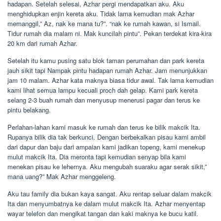
hadapan. Setelah selesai, Azhar pergi mendapatkan aku. Aku
menghidupkan enjin kereta aku. Tidak lama kemudian mak Azhar
memanggil,” Az, nak ke mana tu?”. “nak ke rumah kawan, si Ismail.
Tidur rumah dia malam ni. Mak kuncilah pintu”. Pekan terdekat kira-kira
20 km dari rumah Azhar.
Setelah itu kamu pusing satu blok taman perumahan dan park kereta
jauh sikit tapi Nampak pintu hadapan rumah Azhar. Jam menunjukkan
jam 10 malam. Azhar kata maknya biasa tidur awal. Tak lama kemudian
kami lihat semua lampu kecuali proch dah gelap. Kami park kereta
selang 2-3 buah rumah dan menyusup menerusi pagar dan terus ke
pintu belakang.
Perlahan-lahan kami masuk ke rumah dan terus ke bilik makcik Ita.
Rupanya bilik dia tak berkunci. Dengan berbekalkan pisau kami ambil
dari dapur dan baju dari ampaian kami jadikan topeng, kami menekup
mulut makcik Ita. Dia meronta tapi kemudian senyap bila kami
menekan pisau ke lehernya. Aku mengubah suaraku agar serak sikit,”
mana uang?” Mak Azhar menggeleng.
Aku tau family dia bukan kaya sangat. Aku rentap seluar dalam makcik
Ita dan menyumbatnya ke dalam mulut makcik Ita. Azhar menyentap
wayar telefon dan mengikat tangan dan kaki maknya ke bucu katil.