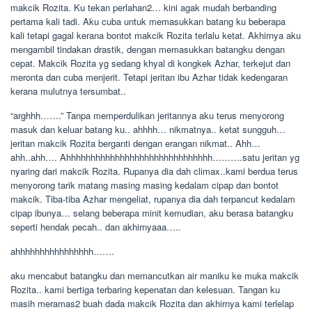
makcik Rozita. Ku tekan perlahan2… kini agak mudah berbanding
pertama kali tadi. Aku cuba untuk memasukkan batang ku beberapa
kali tetapi gagal kerana bontot makcik Rozita terlalu ketat. Akhirnya aku
mengambil tindakan drastik, dengan memasukkan batangku dengan
cepat. Makcik Rozita yg sedang khyal di kongkek Azhar, terkejut dan
meronta dan cuba menjerit. Tetapi jeritan ibu Azhar tidak kedengaran
kerana mulutnya tersumbat..
“arghhh…….” Tanpa memperdulikan jeritannya aku terus menyorong
masuk dan keluar batang ku.. ahhhh… nikmatnya.. ketat sungguh…
jeritan makcik Rozita berganti dengan erangan nikmat.. Ahh…
ahh..ahh…. Ahhhhhhhhhhhhhhhhhhhhhhhhhhhhhh……….satu jeritan yg
nyaring dari makcik Rozita. Rupanya dia dah climax..kami berdua terus
menyorong tarik matang masing masing kedalam cipap dan bontot
makcik. Tiba-tiba Azhar mengeliat, rupanya dia dah terpancut kedalam
cipap ibunya… selang beberapa minit kemudian, aku berasa batangku
seperti hendak pecah.. dan akhirnyaaa…..
ahhhhhhhhhhhhhhhh…….
aku mencabut batangku dan memancutkan air maniku ke muka makcik
Rozita.. kami bertiga terbaring kepenatan dan kelesuan. Tangan ku
masih meramas2 buah dada makcik Rozita dan akhirnya kami terlelap