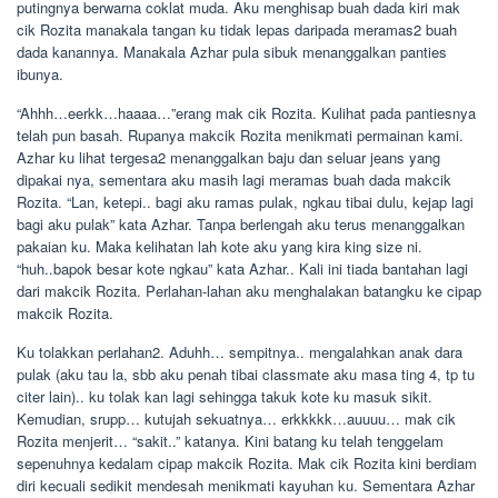
putingnya berwarna coklat muda. Aku menghisap buah dada kiri mak
cik Rozita manakala tangan ku tidak lepas daripada meramas2 buah
dada kanannya. Manakala Azhar pula sibuk menanggalkan panties
ibunya.
“Ahhh…eerkk…haaaa…”erang mak cik Rozita. Kulihat pada pantiesnya
telah pun basah. Rupanya makcik Rozita menikmati permainan kami.
Azhar ku lihat tergesa2 menanggalkan baju dan seluar jeans yang
dipakai nya, sementara aku masih lagi meramas buah dada makcik
Rozita. “Lan, ketepi.. bagi aku ramas pulak, ngkau tibai dulu, kejap lagi
bagi aku pulak” kata Azhar. Tanpa berlengah aku terus menanggalkan
pakaian ku. Maka kelihatan lah kote aku yang kira king size ni.
“huh..bapok besar kote ngkau” kata Azhar.. Kali ini tiada bantahan lagi
dari makcik Rozita. Perlahan-lahan aku menghalakan batangku ke cipap
makcik Rozita.
Ku tolakkan perlahan2. Aduhh… sempitnya.. mengalahkan anak dara
pulak (aku tau la, sbb aku penah tibai classmate aku masa ting 4, tp tu
citer lain).. ku tolak kan lagi sehingga takuk kote ku masuk sikit.
Kemudian, srupp… kutujah sekuatnya… erkkkkk…auuuu… mak cik
Rozita menjerit… “sakit..” katanya. Kini batang ku telah tenggelam
sepenuhnya kedalam cipap makcik Rozita. Mak cik Rozita kini berdiam
diri kecuali sedikit mendesah menikmati kayuhan ku. Sementara Azhar