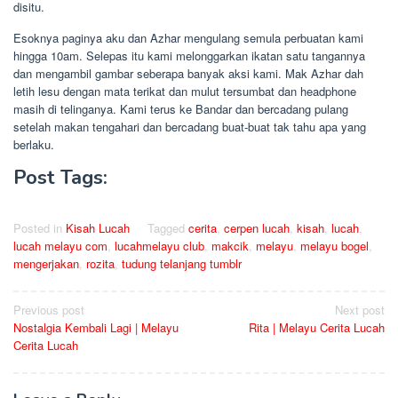
disitu.
Esoknya paginya aku dan Azhar mengulang semula perbuatan kami
hingga 10am. Selepas itu kami melonggarkan ikatan satu tangannya
dan mengambil gambar seberapa banyak aksi kami. Mak Azhar dah
letih lesu dengan mata terikat dan mulut tersumbat dan headphone
masih di telinganya. Kami terus ke Bandar dan bercadang pulang
setelah makan tengahari dan bercadang buat-buat tak tahu apa yang
berlaku.
Post Tags:
Posted in
Kisah Lucah
Tagged
cerita
,
cerpen lucah
,
kisah
,
lucah
,
lucah melayu com
,
lucahmelayu club
,
makcik
,
melayu
,
melayu bogel
,
mengerjakan
,
rozita
,
tudung telanjang tumblr
Post
Previous post
Next post
Nostalgia Kembali Lagi | Melayu
Rita | Melayu Cerita Lucah
navigation
Cerita Lucah