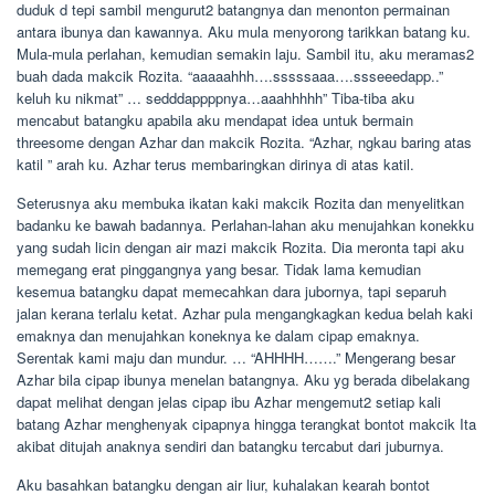
duduk d tepi sambil mengurut2 batangnya dan menonton permainan
antara ibunya dan kawannya. Aku mula menyorong tarikkan batang ku.
Mula-mula perlahan, kemudian semakin laju. Sambil itu, aku meramas2
buah dada makcik Rozita. “aaaaahhh….sssssaaa….ssseeedapp..”
keluh ku nikmat” … sedddappppnya…aaahhhhh” Tiba-tiba aku
mencabut batangku apabila aku mendapat idea untuk bermain
threesome dengan Azhar dan makcik Rozita. “Azhar, ngkau baring atas
katil ” arah ku. Azhar terus membaringkan dirinya di atas katil.
Seterusnya aku membuka ikatan kaki makcik Rozita dan menyelitkan
badanku ke bawah badannya. Perlahan-lahan aku menujahkan konekku
yang sudah licin dengan air mazi makcik Rozita. Dia meronta tapi aku
memegang erat pinggangnya yang besar. Tidak lama kemudian
kesemua batangku dapat memecahkan dara jubornya, tapi separuh
jalan kerana terlalu ketat. Azhar pula mengangkagkan kedua belah kaki
emaknya dan menujahkan koneknya ke dalam cipap emaknya.
Serentak kami maju dan mundur. … “AHHHH…….” Mengerang besar
Azhar bila cipap ibunya menelan batangnya. Aku yg berada dibelakang
dapat melihat dengan jelas cipap ibu Azhar mengemut2 setiap kali
batang Azhar menghenyak cipapnya hingga terangkat bontot makcik Ita
akibat ditujah anaknya sendiri dan batangku tercabut dari juburnya.
Aku basahkan batangku dengan air liur, kuhalakan kearah bontot