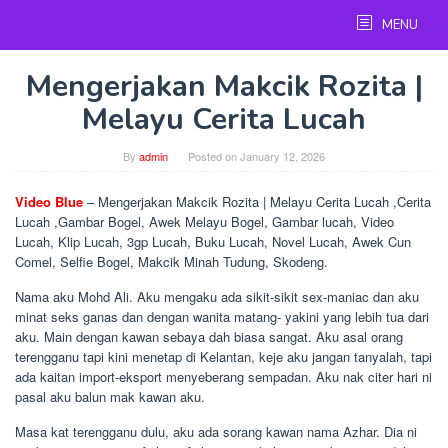
Skip
MENU
to
content
Mengerjakan Makcik Rozita |
Melayu Cerita Lucah
By
admin
Posted on
January 12, 2026
Video Blue
– Mengerjakan Makcik Rozita | Melayu Cerita Lucah ,Cerita
Lucah ,Gambar Bogel, Awek Melayu Bogel, Gambar lucah, Video
Lucah, Klip Lucah, 3gp Lucah, Buku Lucah, Novel Lucah, Awek Cun
Comel, Selfie Bogel, Makcik Minah Tudung, Skodeng.
Nama aku Mohd Ali. Aku mengaku ada sikit-sikit sex-maniac dan aku
minat seks ganas dan dengan wanita matang- yakini yang lebih tua dari
aku. Main dengan kawan sebaya dah biasa sangat. Aku asal orang
terengganu tapi kini menetap di Kelantan, keje aku jangan tanyalah, tapi
ada kaitan import-eksport menyeberang sempadan. Aku nak citer hari ni
pasal aku balun mak kawan aku.
Masa kat terengganu dulu, aku ada sorang kawan nama Azhar. Dia ni