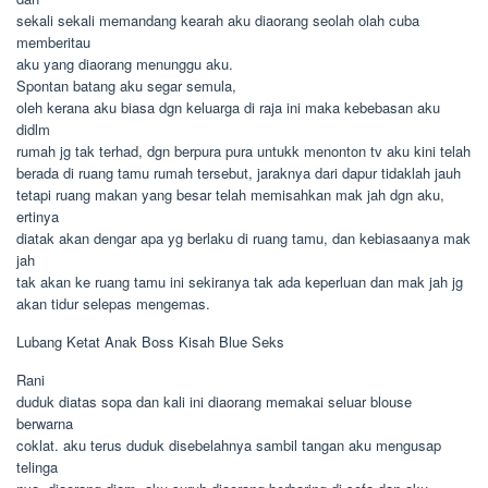
sekali sekali memandang kearah aku diaorang seolah olah cuba
memberitau
aku yang diaorang menunggu aku.
Spontan batang aku segar semula,
oleh kerana aku biasa dgn keluarga di raja ini maka kebebasan aku
didlm
rumah jg tak terhad, dgn berpura pura untukk menonton tv aku kini telah
berada di ruang tamu rumah tersebut, jaraknya dari dapur tidaklah jauh
tetapi ruang makan yang besar telah memisahkan mak jah dgn aku,
ertinya
diatak akan dengar apa yg berlaku di ruang tamu, dan kebiasaanya mak
jah
tak akan ke ruang tamu ini sekiranya tak ada keperluan dan mak jah jg
akan tidur selepas mengemas.
Lubang Ketat Anak Boss Kisah Blue Seks
Rani
duduk diatas sopa dan kali ini diaorang memakai seluar blouse
berwarna
coklat. aku terus duduk disebelahnya sambil tangan aku mengusap
telinga