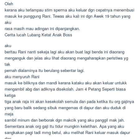
Oleh
kerana aku terlampau stim sperma aku keluar dgn cepatnya menembusi
masuk ke punggung Rani. Tewas aku kali ini dgn Awek 19 tahun yang
aku
rasa masih mau adingan ini dipanjangkan.
Cerita lucah Lubang Ketat Anak Boss
aku
beritau Rani nanti sekeja lagi aku akan buat lagi benda ini diaorang
menganguk dan jelas aku lihat diaorang mengaharapkan peristiwa yg
tak
pernah dialaminya itu berulang sebentar lagi.
aku menyuruh Rani
masuk ke biliknya dan mandi kerana kataku aku akan keluar untukk
mengambil abg dan adiknya disekolah. Jam 4 Petang Seperti biasa
ketiga
tiga anak raja ini akan kesekolah semula dan pada ketika itu org gajinya
yang baru balik sedang sibuk mengemas di dapur dan aku duduk di
meja
sambil minum dan berborak dgn makcik yang aku panggil mak jah.
Sementara anak org gaji itu tidur mungkin keletihan. Apa yang aku
sangkakan pagi tadi mmg betul, aku melihat Rani keluar masuk dapur
dan