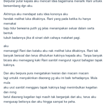
Berputar putar kepala aku mencari idea bagaimana menarik Rani untukk
bersembang dgn aku.
Akhirnya aku mendapat satu idea kononya aku
hendak melihat luka dikakinya. Rani yang pada ketika itu hanye
memakai
baju tidur berwarna putih yg jelas menampakan seluar dalam serta
bentuk
tubuh badannya jika di sinari oleh cahaya matahari pagi.
aku
memanggil Rani dan kataku aku nak melihat luka dikakinya. Rani tak
banyak bersoal dan terus dihulurkan kakinya kepada aku. Tanpa banyak
bicara aku memegang kaki Rani sambil mengurut ngurut bahagian tapak
kakinya.
Dan aku berpura pura mengatakan kesian dan macam macam
lagi untukk menyakinkan diaorang yg aku ini baik terhadapnya. Mula
mula
aku urut sambil menggaru tapak kakinya bagi menimbulkan kegelian
dan mmg
betul diaorang kegelian tapi masih tak berganjak dari aku, terus aku
mengusap betisnya dan aku hingga sampai ke peha.