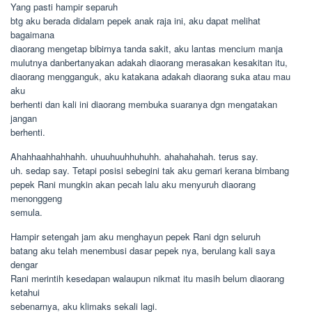
Yang pasti hampir separuh
btg aku berada didalam pepek anak raja ini, aku dapat melihat
bagaimana
diaorang mengetap bibirnya tanda sakit, aku lantas mencium manja
mulutnya danbertanyakan adakah diaorang merasakan kesakitan itu,
diaorang mengganguk, aku katakana adakah diaorang suka atau mau
aku
berhenti dan kali ini diaorang membuka suaranya dgn mengatakan
jangan
berhenti.
Ahahhaahhahhahh. uhuuhuuhhuhuhh. ahahahahah. terus say.
uh. sedap say. Tetapi posisi sebegini tak aku gemari kerana bimbang
pepek Rani mungkin akan pecah lalu aku menyuruh diaorang
menonggeng
semula.
Hampir setengah jam aku menghayun pepek Rani dgn seluruh
batang aku telah menembusi dasar pepek nya, berulang kali saya
dengar
Rani merintih kesedapan walaupun nikmat itu masih belum diaorang
ketahui
sebenarnya, aku klimaks sekali lagi.