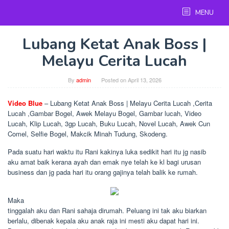
Skip
MENU
to
content
Lubang Ketat Anak Boss |
Melayu Cerita Lucah
By
admin
Posted on
April 13, 2026
Video Blue
– Lubang Ketat Anak Boss | Melayu Cerita Lucah ,Cerita
Lucah ,Gambar Bogel, Awek Melayu Bogel, Gambar lucah, Video
Lucah, Klip Lucah, 3gp Lucah, Buku Lucah, Novel Lucah, Awek Cun
Comel, Selfie Bogel, Makcik Minah Tudung, Skodeng.
Pada suatu hari waktu itu Rani kakinya luka sedikit hari itu jg nasib
aku amat baik kerana ayah dan emak nye telah ke kl bagi urusan
business dan jg pada hari itu orang gajinya telah balik ke rumah.
Maka
tinggalah aku dan Rani sahaja dirumah. Peluang ini tak aku biarkan
berlalu, dibenak kepala aku anak raja ini mesti aku dapat hari ini.