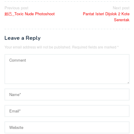
Post
Previous post
Next post
妲己_Toxic Nude Photoshoot
Pantat Isteri Dijolok 2 Kote
navigation
Serentak
Leave a Reply
Your email address will not be published.
Required fields are marked
*