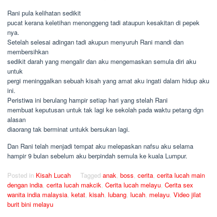
Rani pula kelihatan sedikit
pucat kerana keletihan menonggeng tadi ataupun kesakitan di pepek
nya.
Setelah selesai adingan tadi akupun menyuruh Rani mandi dan
membersihkan
sedikit darah yang mengalir dan aku mengemaskan semula diri aku
untuk
pergi meninggalkan sebuah kisah yang amat aku ingati dalam hidup aku
ini.
Peristiwa ini berulang hampir setiap hari yang stelah Rani
membuat keputusan untuk tak lagi ke sekolah pada waktu petang dgn
alasan
diaorang tak berminat untukk bersukan lagi.
Dan Rani telah menjadi tempat aku melepaskan nafsu aku selama
hampir 9 bulan sebelum aku berpindah semula ke kuala Lumpur.
Posted in
Kisah Lucah
Tagged
anak
,
boss
,
cerita
,
cerita lucah main
dengan india
,
cerita lucah makcik
,
Cerita lucah melayu
,
Cerita sex
wanita india malaysia
,
ketat
,
kisah
,
lubang
,
lucah
,
melayu
,
Video jilat
burit bini melayu