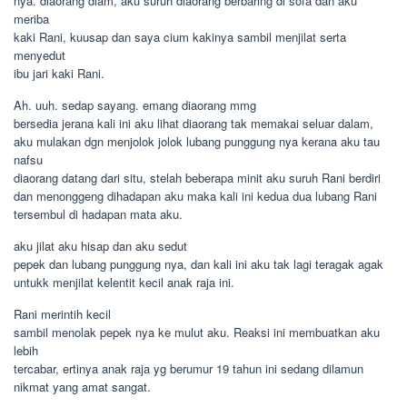
nya. diaorang diam, aku suruh diaorang berbaring di sofa dan aku
meriba
kaki Rani, kuusap dan saya cium kakinya sambil menjilat serta
menyedut
ibu jari kaki Rani.
Ah. uuh. sedap sayang. emang diaorang mmg
bersedia jerana kali ini aku lihat diaorang tak memakai seluar dalam,
aku mulakan dgn menjolok jolok lubang punggung nya kerana aku tau
nafsu
diaorang datang dari situ, stelah beberapa minit aku suruh Rani berdiri
dan menonggeng dihadapan aku maka kali ini kedua dua lubang Rani
tersembul di hadapan mata aku.
aku jilat aku hisap dan aku sedut
pepek dan lubang punggung nya, dan kali ini aku tak lagi teragak agak
untukk menjilat kelentit kecil anak raja ini.
Rani merintih kecil
sambil menolak pepek nya ke mulut aku. Reaksi ini membuatkan aku
lebih
tercabar, ertinya anak raja yg berumur 19 tahun ini sedang dilamun
nikmat yang amat sangat.