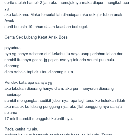
cerita stelah hampir 2 jam aku memujuknya maka diapun mengikut apa
yg
aku katakana. Maka terserlahlah dihadapan aku sekujur tubuh anak
Awek
sunti berusia 19 tahun dalam keadaan berbogel.
Cerita Sex Lubang Ketat Anak Boss
payudara
nya yg hanye sebesar duri kekabu itu saya usap perlahan lahan dan
sambil itu saya gosok jg pepek nya yg tak ada seurat pun bulu.
diaorang
diam sahaja tapi aku tau diaorang suka.
Pendek kata apa sahaja yg
aku lakukan diaorang hanye diam. aku pun menyuruh diaorang
meniarap
sambil mengangkat sedikit jubur nya, apa lagi terus ke hulurkan lidah
aku masuk ke lubang punggung nya, aku jilat punggung nya sahaja
selama
17 minit sambil menggetel kelentit nya.
Pada ketika itu aku
melihat kakinya bergerak gerak tanda kegelian lalu aku Tanya