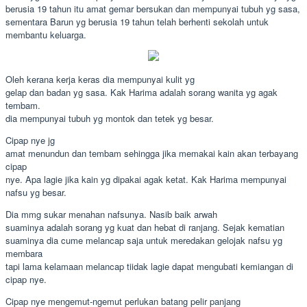
berusia 19 tahun itu amat gemar bersukan dan mempunyai tubuh yg sasa,
sementara Barun yg berusia 19 tahun telah berhenti sekolah untuk
membantu keluarga.
Oleh kerana kerja keras dia mempunyai kulit yg
gelap dan badan yg sasa. Kak Harima adalah sorang wanita yg agak
tembam.
dia mempunyai tubuh yg montok dan tetek yg besar.
Cipap nye jg
amat menundun dan tembam sehingga jika memakai kain akan terbayang
cipap
nye. Apa lagie jika kain yg dipakai agak ketat. Kak Harima mempunyai
nafsu yg besar.
Dia mmg sukar menahan nafsunya. Nasib baik arwah
suaminya adalah sorang yg kuat dan hebat di ranjang. Sejak kematian
suaminya dia cume melancap saja untuk meredakan gelojak nafsu yg
membara
tapi lama kelamaan melancap tiidak lagie dapat mengubati kemiangan di
cipap nye.
Cipap nye mengemut-ngemut perlukan batang pelir panjang