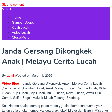
Skip to content
MENU
Home
Gambar Bogel
Kisah Lucah
Video Lucah
Close Menu
Janda Gersang Dikongkek
Anak | Melayu Cerita Lucah
By
admin
Posted on
March 1, 2026
Video Blue
– Janda Gersang Dikongkek Anak | Melayu Cerita Lucah
,Cerita Lucah ,Gambar Bogel, Awek Melayu Bogel, Gambar lucah, Video
Lucah, Klip Lucah, 3gp Lucah, Buku Lucah, Novel Lucah, Awek Cun
Comel, Selfie Bogel, Makcik Minah Tudung, Skodeng.
Kak Harima adalah sorang janda muda yg telah kematian suaminya 5
tahun yg lalu. dia mempunyai dua anak lelaki Misya dan Barun. Misya yg