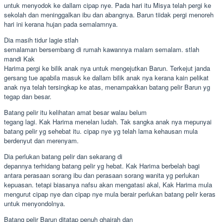
untuk menyodok ke dallam cipap nye. Pada hari itu Misya telah pergi ke
sekolah dan meninggalkan ibu dan abangnya. Barun tiidak pergi menoreh
hari ini kerana hujan pada semalamnya.
Dia masih tidur lagie stlah
semalaman bersembang di rumah kawannya malam semalam. stlah
mandi Kak
Harima pergi ke bilik anak nya untuk mengejutkan Barun. Terkejut janda
gersang tue apabila masuk ke dallam bilik anak nya kerana kain pelikat
anak nya telah tersingkap ke atas, menampakkan batang pelir Barun yg
tegap dan besar.
Batang pelir itu kelihatan amat besar walau belum
tegang lagi. Kak Harima menelan ludah. Tak sangka anak nya mepunyai
batang pelir yg sehebat itu. cipap nye yg telah lama kehausan mula
berdenyut dan merenyam.
Dia perlukan batang pelir dan sekarang di
depannya terhidang batang pelir yg hebat. Kak Harima berbelah bagi
antara perasaan sorang ibu dan perasaan sorang wanita yg perlukan
kepuasan. tetapi biasanya nafsu akan mengatasi akal, Kak Harima mula
mengurut cipap nye dan cipap nye mula berair perlukan batang pelir keras
untuk menyondolnya.
Batang pelir Barun ditatap penuh ghairah dan