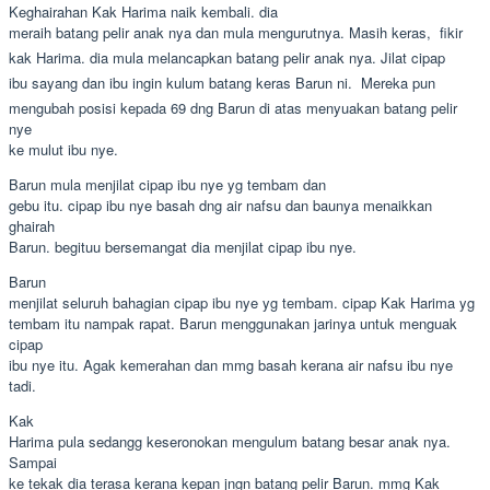
Keghairahan Kak Harima naik kembali. dia
meraih batang pelir anak nya dan mula mengurutnya. Masih keras,  fikir
kak Harima. dia mula melancapkan batang pelir anak nya. Jilat cipap
ibu sayang dan ibu ingin kulum batang keras Barun ni.  Mereka pun
mengubah posisi kepada 69 dng Barun di atas menyuakan batang pelir
nye
ke mulut ibu nye.
Barun mula menjilat cipap ibu nye yg tembam dan
gebu itu. cipap ibu nye basah dng air nafsu dan baunya menaikkan
ghairah
Barun. begituu bersemangat dia menjilat cipap ibu nye.
Barun
menjilat seluruh bahagian cipap ibu nye yg tembam. cipap Kak Harima yg
tembam itu nampak rapat. Barun menggunakan jarinya untuk menguak
cipap
ibu nye itu. Agak kemerahan dan mmg basah kerana air nafsu ibu nye
tadi.
Kak
Harima pula sedangg keseronokan mengulum batang besar anak nya.
Sampai
ke tekak dia terasa kerana kepan jngn batang pelir Barun. mmg Kak