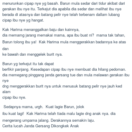
menurunkan cipap nye yg basah. Barun mula sedar dari tidur akibat dari
gerakan ibu nye itu. Terkejut dia apabila dia sedar dan melihat ibu nye
berada di atasnya dan batang pelir nye telah terbenam dallam lubang
cipap ibu nye yg hangat.
Kak Harima menanggalkan baju dan kainnya,
dia memamg jarang memakai mama, apa ibu buat ni?  mama tak tahan,
Barun tolong ibu ya!  Kak Harima mula menggerakkan badannya ke atas
dan
ke bawah dan menggelek burit nya.
Barun yg terkejut itu tak dapat
berfikir panjang. Kesedapan cipap ibu nye membuat dia hilang pedoman.
dia memegang pinggang janda gersang tue dan mula melawan gerakan ibu
nye
dng menggerakkan burit nya untuk menusuk batang pelir nye jauh ked
alam
cipap ibu nye.
 Sedapnya mama, urgh.  Kuat lagie Barun, jolok
ibu kuat lagi!  Kak Harima telah tiada malu lagie dng anak nya. dia
mengerang umpama jalang. Derakannya semakin laju.
Cerita lucah Janda Gersang Dikongkek Anak