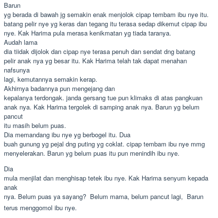
Barun
yg berada di bawah jg semakin enak menjolok cipap tembam ibu nye itu.
batang pelir nye yg keras dan tegang itu terasa sedap dikemut cipap ibu
nye. Kak Harima pula merasa kenikmatan yg tiada taranya.
Audah lama
dia tiidak dijolok dan cipap nye terasa penuh dan sendat dng batang
pelir anak nya yg besar itu. Kak Harima telah tak dapat menahan
nafsunya
lagi, kemutannya semakin kerap.
Akhirnya badannya pun mengejang dan
kepalanya terdongak. janda gersang tue pun klimaks di atas pangkuan
anak nya. Kak Harima tergolek di samping anak nya. Barun yg belum
pancut
itu masih belum puas.
Dia memandang ibu nye yg berbogel itu. Dua
buah gunung yg pejal dng puting yg coklat. cipap tembam ibu nye mmg
menyelerakan. Barun yg belum puas itu pun menindih ibu nye.
Dia
mula menjilat dan menghisap tetek ibu nye. Kak Harima senyum kepada
anak
nya. Belum puas ya sayang?  Belum mama, belum pancut lagi,  Barun
terus menggomol ibu nye.