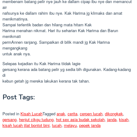
membenam batang pelir nye jauh ke dallam cipap ibu nye dan memancut
air
nafsunya ke dallam rahim ibu nye. Kak Harima jg klimaks dan amat
menikmatinya.
Sampai terlentik badan dan hilang mata hitam Kak
Harima menahan nikmat. Hari itu seharian Kak Harima dan Barun
menikmati
permAnnen ranjang. Sampaikan di bilik mandi jg Kak Harima
mengangkang
untuk anak nya.
Selepas kejadian itu Kak Harima tiidak lagie
gersang kerana ada batang pelir yg sedia blh digunakan. Kadang-kadang
di
kebun getah jg mereka lakukan kerana tak tahan.
Post Tags:
Posted in
Kisah Lucah
Tagged
anak
,
cerita
,
cerpen lucah
,
dikongkek
,
gersang
,
henjut cikgu tudung
,
hot sex asia budak sekolah
,
janda
,
kisah
,
kisah lucah jilat bontot bini
,
lucah
,
melayu
,
pepek janda