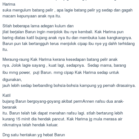
Harima
suka mengulum batang pelir , apa lagie batang pelir yg sedap dan gagah
macam kepunyaan anak nya itu.
Stlah beberapa lama adegan kulum dan
jilat berjalan Barun ingin menjolok ibu nye kembali. Kak Harima pun
baring diatas katil bujang anak nya itu dan membuka luas kangkangnya.
Barun pun tak bertangguh terus menjolok cipap ibu nye yg dahh terhidang
itu.
Meraung-raung Kak Harima kerana kesedapan batang pelir anak
nya. Jolok lagie sayang , kuat lagi, sedapnya.  Sedap mama, barang
ibu mmg power,  puji Barun. mmg cipap Kak Harima sedap untuk
digunakan,
jauh lebih sedap berbanding bohsia-bohsia kampung yg pernah dirasainya.
Katil
bujang Barun bergoyang-goyang akibat permAnnen nafsu dua anak-
beranak
itu. Barun telah tak dapat menahan nafsu lagi. stlah bertarung lebih
kurang 15 minit dia hendak pancut. Kak Harima jg mula merasa air
nikmatnya telah hendak keluar.
Dng satu hentakan yg hebat Barun