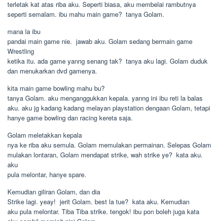
terletak kat atas riba aku. Seperti biasa, aku membelai rambutnya
seperti semalam. ibu mahu main game?  tanya Golam.
mana la ibu
pandai main game nie.  jawab aku. Golam sedang bermain game
Wrestling
ketika itu. ada game yanng senang tak?  tanya aku lagi. Golam duduk
dan menukarkan dvd gamenya.
kita main game bowling mahu bu? 
tanya Golam. aku menganggukkan kepala. yanng ini ibu reti la balas
aku. aku jg kadang kadang melayan playstation dengaan Golam, tetapi
hanye game bowling dan racing kereta saja.
Golam meletakkan kepala
nya ke riba aku semula. Golam memulakan permainan. Selepas Golam
mulakan lontaran, Golam mendapat strike, wah strike ye?  kata aku.
aku
pula melontar, hanye spare.
Kemudian giliran Golam, dan dia
Strike lagi. yeay!  jerit Golam. best la tue?  kata aku. Kemudian
aku pula melontar. Tiba Tiba strike. tengok! ibu pon boleh juga kata