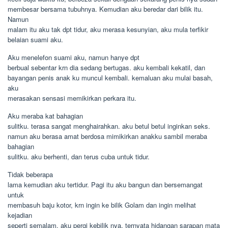
membesar bersama tubuhnya. Kemudian aku beredar dari bilik itu.
Namun
malam itu aku tak dpt tidur, aku merasa kesunyian, aku mula terfikir
belaian suami aku.
Aku menelefon suami aku, namun hanye dpt
berbual sebentar krn dia sedang bertugas. aku kembali kekatil, dan
bayangan penis anak ku muncul kembali. kemaluan aku mulai basah,
aku
merasakan sensasi memikirkan perkara itu.
Aku meraba kat bahagian
sulitku. terasa sangat menghairahkan. aku betul betul inginkan seks.
namun aku berasa amat berdosa mimikirkan anakku sambil meraba
bahagian
sulitku. aku berhenti, dan terus cuba untuk tidur.
Tidak beberapa
lama kemudian aku tertidur. Pagi itu aku bangun dan bersemangat
untuk
membasuh baju kotor, krn ingin ke bilik Golam dan ingin melihat
kejadian
seperti semalam. aku pergi kebilik nya, ternyata hidangan sarapan mata