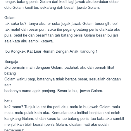
tengok batang penis Golam dari kecil lagi jawab aku berdebar debar.
dulu Golam kecil bu, sekarang dah besar.  jawab Golam.
Golam
tak suka ke?  tanya aku. er suka jugak jawab Golam tersengih. eei
tak malu! dah besar pun, suka ibu pegang batang penis dia kata aku
pula. betul ke dah besar? tah tah batang penis Golam besar ibu jari
saja kata aku sambil ketawa.
Ibu Kongkek Kat Luar Rumah Dengan Anak Kandung 1
Sengaja
aku bermain main dengaan Golam, padahal, aku dah pernah lihat
batang
Golam waktu pagi, batangnya tidak berapa besar, sesuailah dengaan
saiz
badannya cuma agak panjang. Besar la bu,  jawab Golam.
betul
ke? mana? Tunjuk la kat ibu perli aku. malu la bu jawab Golam malu
malu. malu pulak kata aku. Kemudian aku terlihat bonjolan kat celah
kangkang Golam. ei dah keras la tue batang penis tue kata aku sambil
menjuihkan bibir kearah penis Golam, didalam hati aku sudah
bergemuruh.