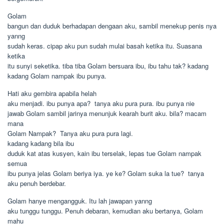
Golam
bangun dan duduk berhadapan dengaan aku, sambil menekup penis nya
yanng
sudah keras. cipap aku pun sudah mulai basah ketika itu. Suasana
ketika
itu sunyi seketika. tiba tiba Golam bersuara ibu, ibu tahu tak? kadang
kadang Golam nampak ibu punya.
Hati aku gembira apabila helah
aku menjadi. ibu punya apa?  tanya aku pura pura. ibu punya nie
jawab Golam sambil jarinya menunjuk kearah burit aku. bila? macam
mana
Golam Nampak?  Tanya aku pura pura lagi.
kadang kadang bila ibu
duduk kat atas kusyen, kain ibu terselak, lepas tue Golam nampak
semua
ibu punya jelas Golam beriya iya. ye ke? Golam suka la tue?  tanya
aku penuh berdebar.
Golam hanye mengangguk. Itu lah jawapan yanng
aku tunggu tunggu. Penuh debaran, kemudian aku bertanya, Golam
mahu