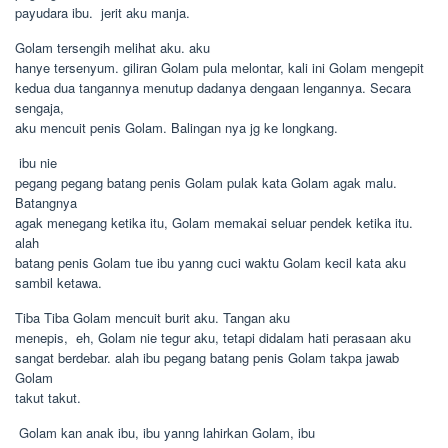
payudara ibu.  jerit aku manja.
Golam tersengih melihat aku. aku
hanye tersenyum. giliran Golam pula melontar, kali ini Golam mengepit
kedua dua tangannya menutup dadanya dengaan lengannya. Secara
sengaja,
aku mencuit penis Golam. Balingan nya jg ke longkang.
 ibu nie
pegang pegang batang penis Golam pulak kata Golam agak malu.
Batangnya
agak menegang ketika itu, Golam memakai seluar pendek ketika itu. 
alah
batang penis Golam tue ibu yanng cuci waktu Golam kecil kata aku
sambil ketawa.
Tiba Tiba Golam mencuit burit aku. Tangan aku
menepis,  eh, Golam nie tegur aku, tetapi didalam hati perasaan aku
sangat berdebar. alah ibu pegang batang penis Golam takpa jawab
Golam
takut takut.
 Golam kan anak ibu, ibu yanng lahirkan Golam, ibu