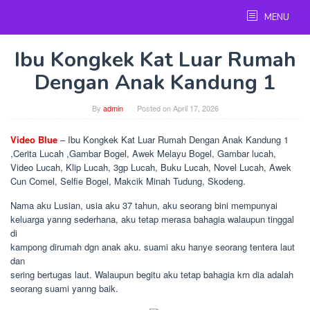
Skip
MENU
to
content
Ibu Kongkek Kat Luar Rumah
Dengan Anak Kandung 1
By
admin
Posted on
April 17, 2026
Video Blue
– Ibu Kongkek Kat Luar Rumah Dengan Anak Kandung 1
,Cerita Lucah ,Gambar Bogel, Awek Melayu Bogel, Gambar lucah,
Video Lucah, Klip Lucah, 3gp Lucah, Buku Lucah, Novel Lucah, Awek
Cun Comel, Selfie Bogel, Makcik Minah Tudung, Skodeng.
Nama aku Lusian, usia aku 37 tahun, aku seorang bini mempunyai
keluarga yanng sederhana, aku tetap merasa bahagia walaupun tinggal
di
kampong dirumah dgn anak aku. suami aku hanye seorang tentera laut
dan
sering bertugas laut. Walaupun begitu aku tetap bahagia krn dia adalah
seorang suami yanng baik.