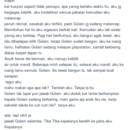
masih
kat kusyen seperti tidak percaya, apa yanng berlaku waktu itu. aku jg
bergegas kebilik. aku londehkan semua pakaian kemudian aku
melancap
penuh nikmat, sesekali aku terfikir, pasti Golam jg sedang melancap.
Memikirkan hal itu aku orgasam berkali kali. Kemudian aku tak sedar
yanng aku terlelap. Pagi hari berikutnya, aku bangun agak lewat, aku
lalu dihadapan bilik Golam, tetapi Golam sudah bangun, aku ke ruang
tamu, kelihatan Golam sedang melayan playstation, sambil berbaring
diatas karpet depan tv.
Asyik benar dia bermain. aku menuju kebilik
air untuk mandi. Beberapa minit selepas itu, selesai aku mandi, aku ke
ruang tamu semula, Golam, ibu lewat bangun la, tak sempat buat
sarapan.
 tegur aku.
mahu makan apa apa tak?  Tambah aku. Takpa la bu,
Golam tak lapar pun jawab Golam. aku duduk kat lantai berhampiran
kepala Golam sedang berbaring. main game aja anak ibu nie, kerja
sekolah takda ke cuti cuti nie?  tanya aku.
ada, tapi sikit ja
jawab Golam selamba. Tiba Tiba kepalanya beralih ke paha aku.
Kepalanya