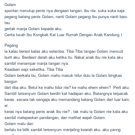
Golam
spontan menutup penis nya dengaan tangan. ibu nie. suka suka saja
pegang batang penis Golam, nanti Golam pegang ibu punya nanti baru
tau
gertak manja Golam kepada aku.
Cerita lucah Ibu Kongkek Kat Luar Rumah Dengan Anak Kandung 1
Pegang
la kalau berani balas aku selamba. Tiba Tiba tangan Golam mencuit
burit aku. Berdesir darah aku ketika itu. Nakal anak ibu nie kata aku
sambil menampar manja tangan nya.
Keadaan sepi seketika. Tiba Tiba
Golam berkata bu, Golam mahu masuk tidur dulu la Golam bingkas
bangun
dari riba aku. Betul ke mahu tidur nie? ke mahu ehem ehem?  Perli aku.
Sambil tersenyum Golam berdiri kat hadapan aku. Batangnya terpacak
keras. secara tak sengaja aku memandang batang Golam dari luar kain.
ei
keras nya batang penis anak ibu nie? , tak malu la Golam nie kata aku
sambil melepaskan pandangan, dan melihat wajah Golam.
Golam malu dan
berlalu ke bilik sambil tersenyum menjeling kearah aku. aku yanng