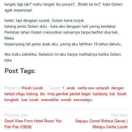
tengok lagi tak? mahu tengok ibu punya? . Boleh ke bu?  kata Golam
agak terperanjat.
boleh, tapi dengaan syarat, Golam kena tunjuk
batang penis Golam dulu.  kata aku dengaan hati yanng berdebar.
Perlahan lahan Golam melurutkan seluarnya tanpa berfikir dua kali.
Maka
terpampang lah penis anak aku, yanng aku lahirkan 19 tahun dahulu.
Aku kaku seketika. Sebelum ini aku hanye melihatnya ketika Golam
tidur.
Post Tags:
Posted in
Kisah Lucah
Tagged
1
,
anak
,
cerita sex ustazah
,
dengan
,
henjut cikgu tudung
,
ibu
,
imej gambar pantat bogel
,
kandung
,
kat
,
kisah
,
kongkek
,
luar
,
lucah
,
memekliar
,
rumah
,
sexmelayu
Post
Previous post
Next post
Good View From Hotel Room Yan
Sepupu Comel Bohsia Ganas |
navigation
Pan Pan 闫盼盼
Melayu Cerita Lucah