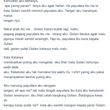
Kemudian aku bertanya,
 apa yanng panas?  tanya aku agak hairan. nie payudara ibu nie la. 
kata Golam sambil memicit payudara aku. Tangan aku menampar
manja
tangan nya.
Nakal anak ibu nie. , Golam bukan budak lagi, mahu
pegang pegang payudara ibu nie.  terang aku. Golam berasa agak malu,
pipinya merah sambil tersengih. Tapi bu, payudara ibu kena kepala
Golam
tadi, geram pulak Golam katanya malu malu.
Kata Katanya
membuatkan puting aku mengeras. aku lihat mata Golam tertumpu
pada dada
aku. Kebetulan aku tak memakai bra waktu itu. t-shirt yanng aku pakai
menampakkan bentuk puting aku.
Aku menutup payudara aku dengaan
tangan. eh apa nie? tak malu tengok payudara ibu kata aku berseloroh.
Golam tersenyum. aku lihat celah kangkang Golam. Batangnya keras
eh
kenapa keras pulak nie?  kata aku sambil menguis kepala penis Golam.