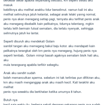
berdebar debar apabila terpandang sesuatu, krn seperti selalu aku
masuk
kebiliknya aku melihat anakku tidur berselimut. namun kali ini aku
melihat selimutnya jatuh kelantai, sebagai anak lelaki yanng normal,
penis nya akan menegang setiap pagi, ternyata aku terlihat penis anak
aku menegang disebalik kain pelikatnya, tidurnya telentang, mgkin
terlalu letih bermain futsal semalam, dia terlalu nyenyak, sehingga
selimutnya jatuh ke lantai.
Seperti disuruh aku mendekati Golam
sambil tangan aku memegang bakul baju kotor. aku mendapati kain
pelikatnya terangkat oleh krn penis nya menegang, hujung penis nya
seperti lembab,  Golam mimpi basah agaknya semalam bisik hati aku,
aku
mula terangsang apabila terfikir sebegitu.
Anak aku sendiri sudah
boleh memancutkan sperma. sebelum ini tak terlintas pun difikiran aku,
krn aku masih menganggap anak aku masih kecil. Kali terakhir aku
melihat
penis nya sewaktu dia berkhatan ketika umurnya 8 tahun.
Butuh nya
kecil saja waktu itu, berbeza sekali dengaan sekarang penis nya sudah