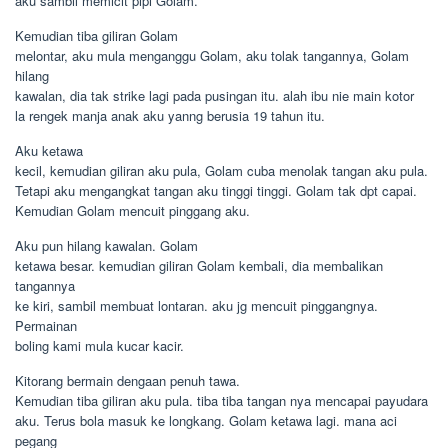
aku sambil memicit pipi Golam.
Kemudian tiba giliran Golam
melontar, aku mula menganggu Golam, aku tolak tangannya, Golam
hilang
kawalan, dia tak strike lagi pada pusingan itu. alah ibu nie main kotor
la rengek manja anak aku yanng berusia 19 tahun itu.
Aku ketawa
kecil, kemudian giliran aku pula, Golam cuba menolak tangan aku pula.
Tetapi aku mengangkat tangan aku tinggi tinggi. Golam tak dpt capai.
Kemudian Golam mencuit pinggang aku.
Aku pun hilang kawalan. Golam
ketawa besar. kemudian giliran Golam kembali, dia membalikan
tangannya
ke kiri, sambil membuat lontaran. aku jg mencuit pinggangnya.
Permainan
boling kami mula kucar kacir.
Kitorang bermain dengaan penuh tawa.
Kemudian tiba giliran aku pula. tiba tiba tangan nya mencapai payudara
aku. Terus bola masuk ke longkang. Golam ketawa lagi. mana aci
pegang